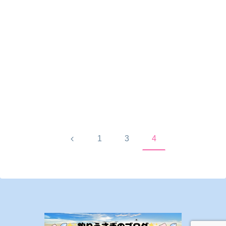
前
1
3
4
へ