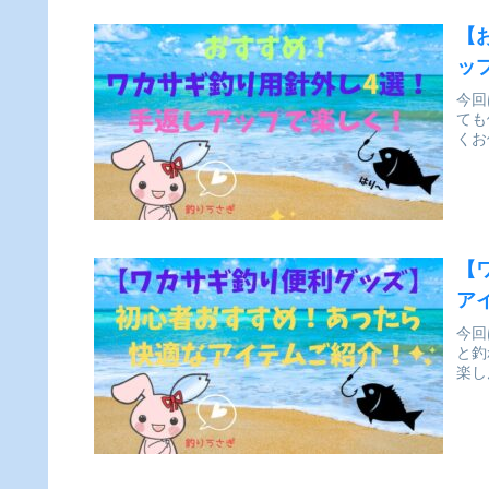
【
ッ
今回
ても
くお
【
ア
今回
と釣
楽し