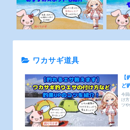
ワカサギ道具
【
ど
今回
け方
ツや