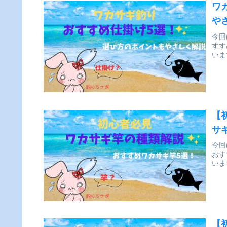
ワ
や
今回
すす
いま
【
サ
今回
おす
いま
【