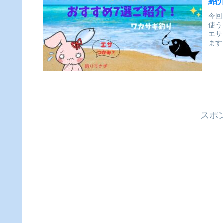
紹
今回
使う
エサ
ます
スポ