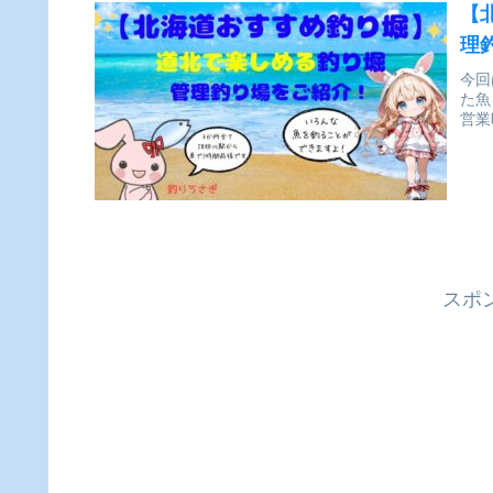
【
理
今回
た魚
営業
スポ