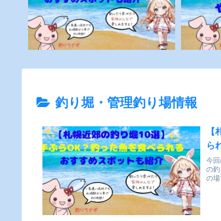
釣り堀・管理釣り場情報
【
ら
今回
の釣
の場