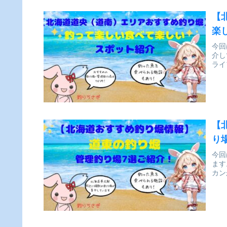
【
楽
今回
介し
ライ
【
り
今回
ます
カン