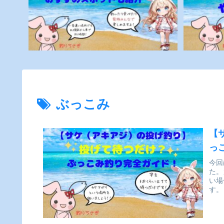
ぶっこみ
【
っ
今回
た。
い場
す。