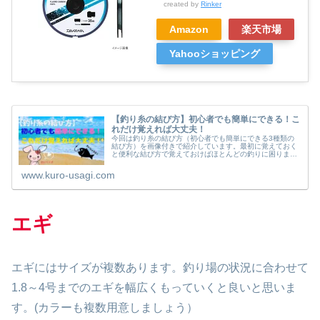
created by
Rinker
Amazon
楽天市場
Yahooショッピング
【釣り糸の結び方】初心者でも簡単にできる！こ
れだけ覚えれば大丈夫！
今回は釣り糸の結び方（初心者でも簡単にできる3種類の
結び方）を画像付きで紹介しています。最初に覚えておく
と便利な結び方で覚えておけばほとんどの釣りに困りませ
ん。
www.kuro-usagi.com
エギ
エギにはサイズが複数あります。釣り場の状況に合わせて
1.8～4号までのエギを幅広くもっていくと良いと思いま
す。(カラーも複数用意しましょう）