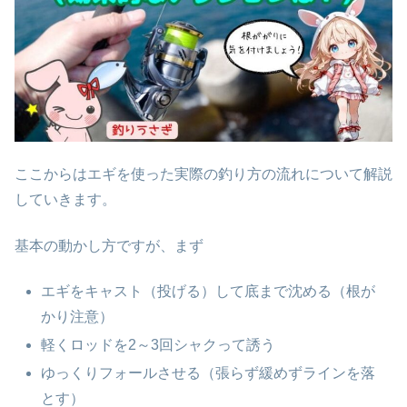
ここからはエギを使った実際の釣り方の流れについて解説
していきます。
基本の動かし方ですが、まず
エギをキャスト（投げる）して底まで沈める（根が
かり注意）
軽くロッドを2～3回シャクって誘う
ゆっくりフォールさせる（張らず緩めずラインを落
とす）