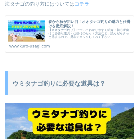
海タナゴの釣り方にはついては
コチラ
春から秋が狙い目！オオタナゴ釣りの魅力と仕掛
けを徹底解説！
【オオタナゴ釣り】についてわかりやすく紹介！初心者向
けに必要な道具・仕掛けのセット方法など。読んだらきっ
と得するので、是非チェックしてみて下さい！
www.kuro-usagi.com
ウミタナゴ釣りに必要な道具は？