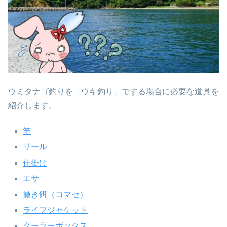
ウミタナゴ釣りを「ウキ釣り」でする場合に必要な道具を
紹介します。
竿
リール
仕掛け
エサ
撒き餌（コマセ）
ライフジャケット
クーラーボックス