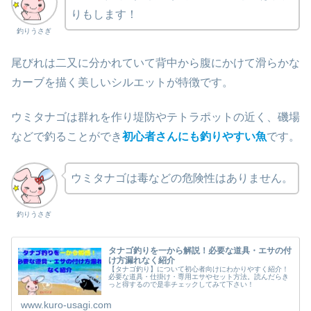
りもします！
釣りうさぎ
尾びれは二又に分かれていて背中から腹にかけて滑らかな
カーブを描く美しいシルエットが特徴です。
ウミタナゴは群れを作り堤防やテトラポットの近く、磯場
などで釣ることができ
初心者さんにも釣りやすい魚
です。
ウミタナゴは毒などの危険性はありません。
釣りうさぎ
タナゴ釣りを一から解説！必要な道具・エサの付
け方漏れなく紹介
【タナゴ釣り】について初心者向けにわかりやすく紹介！
必要な道具・仕掛け・専用エサやセット方法。読んだらき
っと得するので是非チェックしてみて下さい！
www.kuro-usagi.com