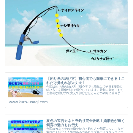
【釣り糸の結び方】初心者でも簡単にできる！こ
れだけ覚えれば大丈夫！
今回は釣り糸の結び方（初心者でも簡単にできる3種類の
結び方）を画像付きで紹介しています。最初に覚えておく
と便利な結び方で覚えておけばほとんどの釣りに困りませ
ん。
www.kuro-usagi.com
夏色の宝石カネヒラ釣り完全攻略！婚姻色が輝く
飼育の魅力もお伝え
今回はカネヒラの特徴や魅力・釣り方や飼育についてなど
漏れなく紹介！人気のあるカネヒラブルーメタリックにつ