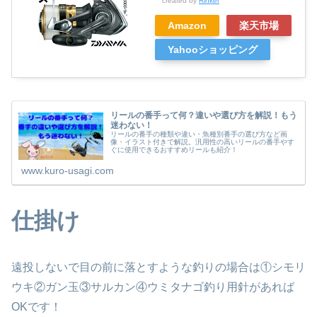
created by
Rinker
Amazon
楽天市場
Yahooショッピング
リールの番手って何？違いや選び方を解説！もう
迷わない！
リールの番手の種類や違い・魚種別番手の選び方など画
像・イラスト付きで解説。汎用性の高いリールの番手やす
ぐに使用できるおすすめリールも紹介！
www.kuro-usagi.com
仕掛け
遠投しないで目の前に落とすような釣りの場合は①シモリ
ウキ②ガン玉③サルカン④ウミタナゴ釣り用針があれば
OKです！