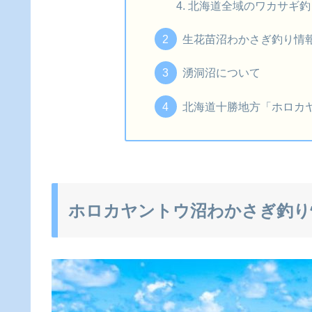
北海道全域のワカサギ釣
生花苗沼わかさぎ釣り情
湧洞沼について
北海道十勝地方「ホロカ
ホロカヤントウ沼わかさぎ釣り