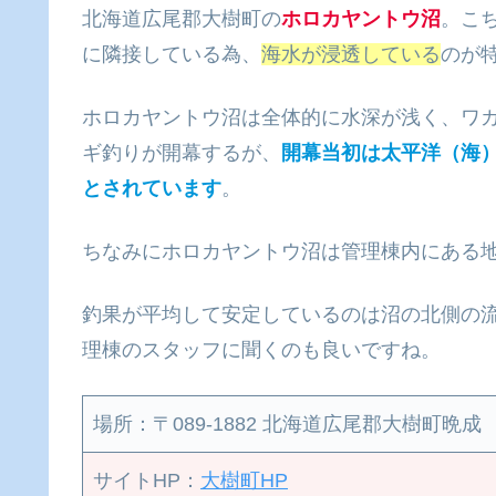
北海道広尾郡大樹町の
ホロカヤントウ沼
。こ
に隣接している為、
海水が浸透している
のが
ホロカヤントウ沼は全体的に水深が浅く、ワカ
ギ釣りが開幕するが、
開幕当初は太平洋（海
とされています
。
ちなみにホロカヤントウ沼は管理棟内にある地
釣果が平均して安定しているのは沼の北側の
理棟のスタッフに聞くのも良いですね。
場所：〒089-1882 北海道広尾郡大樹町晩成
サイトHP：
大樹町HP