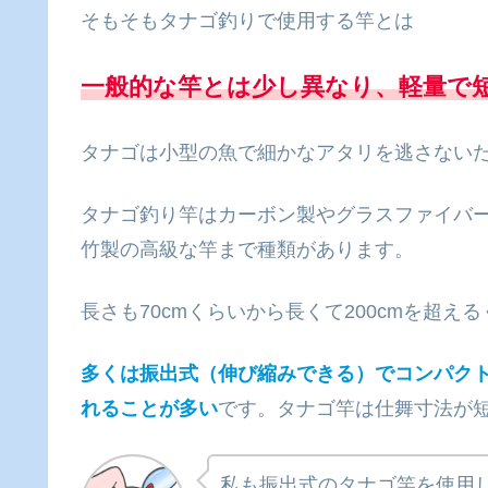
そもそもタナゴ釣りで使用する竿とは
一般的な竿とは少し異なり、軽量で
タナゴは小型の魚で細かなアタリを逃さない
タナゴ釣り竿はカーボン製やグラスファイバ
竹製の高級な竿まで種類があります。
長さも70cmくらいから長くて200cmを超
多くは振出式（伸び縮みできる）でコンパク
れることが多い
です。タナゴ竿は仕舞寸法が
私も振出式のタナゴ竿を使用し