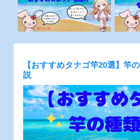
【おすすめタナゴ竿20選】竿
説