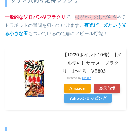
ササメ穴釣り定番ブラクリ
一般的なソロバン型ブラクリ
で、
根がかりのしづらさ
やテ
トラポットの隙間を狙っていけます。
夜光ビーズという光
る小さな玉
もついているので魚にアピール可能！
【10/20ポイント10倍】【メ
ール便可】ササメ ブラク
リ 1〜4号 VE803
created by
Rinker
Amazon
楽天市場
Yahooショッピング