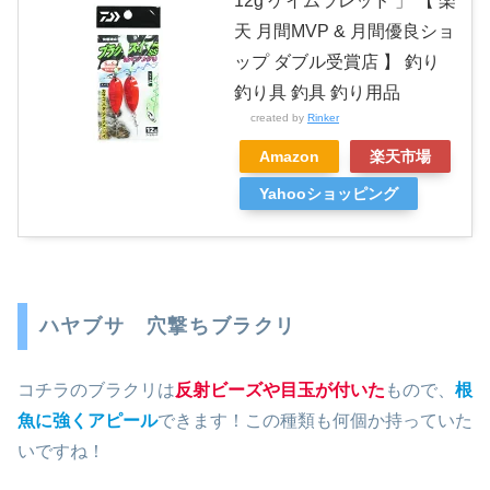
12g ケイムラレッド 」 【 楽
天 月間MVP & 月間優良ショ
ップ ダブル受賞店 】 釣り
釣り具 釣具 釣り用品
created by
Rinker
Amazon
楽天市場
Yahooショッピング
ハヤブサ 穴撃ちブラクリ
コチラのブラクリは
反射ビーズや目玉が付いた
もので、
根
魚に強くアピール
できます！この種類も何個か持っていた
いですね！