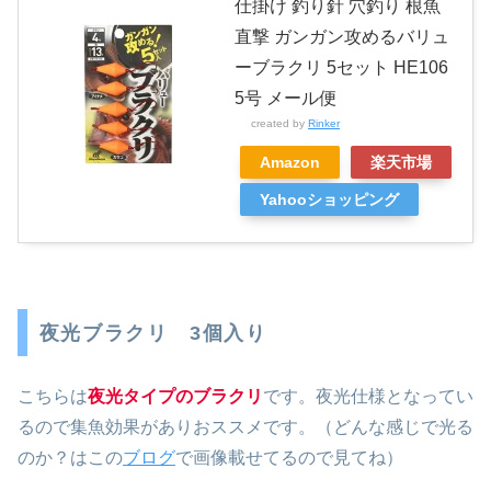
仕掛け 釣り針 穴釣り 根魚
直撃 ガンガン攻めるバリュ
ーブラクリ 5セット HE106
5号 メール便
created by
Rinker
Amazon
楽天市場
Yahooショッピング
夜光ブラクリ 3個入り
こちらは
夜光タイプのブラクリ
です。夜光仕様となってい
るので集魚効果がありおススメです。（どんな感じで光る
のか？はこの
ブログ
で画像載せてるので見てね）