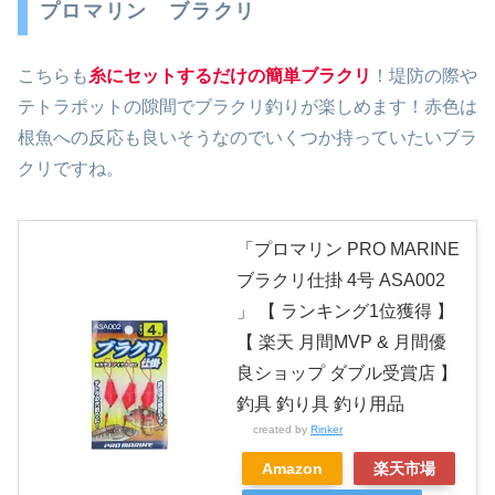
プロマリン ブラクリ
こちらも
糸にセットするだけの簡単ブラクリ
！堤防の際や
テトラポットの隙間でブラクリ釣りが楽しめます！赤色は
根魚への反応も良いそうなのでいくつか持っていたいブラ
クリですね。
「プロマリン PRO MARINE
ブラクリ仕掛 4号 ASA002
」 【 ランキング1位獲得 】
【 楽天 月間MVP & 月間優
良ショップ ダブル受賞店 】
釣具 釣り具 釣り用品
created by
Rinker
Amazon
楽天市場