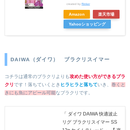
created by
Rinker
Amazon
楽天市場
Yahooショッピング
DAIWA（ダイワ） ブラクリスイマー
コチラは通常のブラクリよりも
攻めた使い方ができるブラ
クリ
です！落ちていくとき
ヒラヒラと落ちて
いき、
巻くと
きにも魚にアピール可能
なブラクリです。
「 ダイワ DAIWA 快適波止
リグ ブラクリスイマー SS