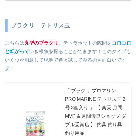
ブラクリ テトリス玉
こちらは
丸型のブラクリ
。テトラポットの隙間を
コロコロ
と転がって
いき根魚を探ることができます！このタイプも
いくつか用意して現地で色々試してみるのも面白いです
よ！
「 ブラクリ プロマリン
PRO MARINE テトリス玉 2
号 3個入り 」 【 楽天 月間
MVP & 月間優良ショップ ダ
ブル受賞店 】 釣具 釣り具
釣り用品