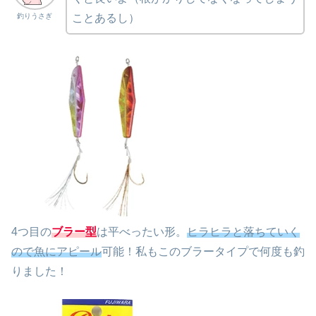
釣りうさぎ
ことあるし）
4つ目の
ブラー型
は平べったい形。
ヒラヒラと落ちていく
ので魚にアピール
可能！私もこのブラータイプで何度も釣
りました！