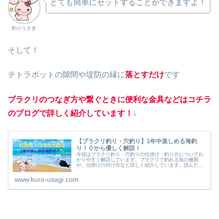
とても簡単にセットすることができますよ！
釣りうさぎ
そして！
テトラポットの隙間や堤防の縁に
落とすだけ
です
ブラクリのつなぎ方や繋ぐときに便利な金具などはコチラ
のブログで詳しく紹介しています！
↓
【ブラクリ釣り・穴釣り】1年中楽しめる海釣
り！０から優しく解説！
今回はブラクリ釣り・穴釣りの仕掛け・釣り方についてわ
かりやすく解説しています。ブラクリで釣れる魚の種類
や、仕掛けの付け方など詳しく紹介しています。読んだら
きっと得するので、是非チェックしてみて下さい！
www.kuro-usagi.com