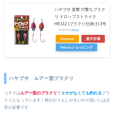
ハヤブサ 直撃 穴撃ちブラク
リ ドロップストライク
HE112 (ブラクリ仕掛け) 3号
created by
Rinker
Amazon
楽天市場
Yahooショッピング
ハヤブサ ルアー型ブラクリ
コチラは
ルアー型のブラクリ
で
エサがなくても釣れる
ブラ
クリとなっています！根がかりもしやすいので扱いには注
意が必要です