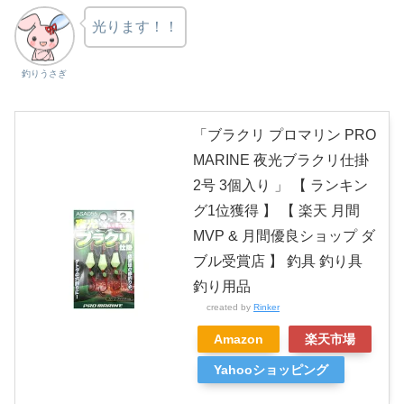
光ります！！
釣りうさぎ
「ブラクリ プロマリン PRO
MARINE 夜光ブラクリ仕掛
2号 3個入り 」 【 ランキン
グ1位獲得 】 【 楽天 月間
MVP & 月間優良ショップ ダ
ブル受賞店 】 釣具 釣り具
釣り用品
created by
Rinker
Amazon
楽天市場
Yahooショッピング